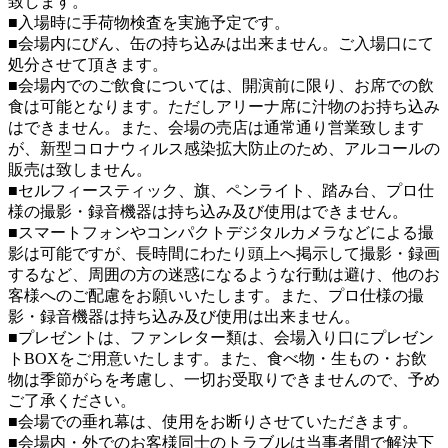
致します。
■入場時に手荷物検査を実施予定です。
■会場内にびん、缶の持ち込みは出来ません。ご入場口にて
処分させて頂きます。
■会場内でのご飲食については、開演前に限り、お席での飲
食は可能となります。ただしアリーナ席に汁物のお持ち込み
はできません。また、会場の売店は通常通り営業致します
が、新型コロナウィルス感染拡大防止のため、アルコールの
販売は致しません。
■セルフィースティック、旗、ペンライト、踏み台、プロ仕
様の撮影・録音機器は持ち込み及び使用はできません。
■スマートフォンやコンパクトデジタルカメラなどによる撮
影は可能ですが、長時間にわたり頭上へ掲示して撮影・録画
するなど、周囲の方の迷惑になるような行動は避け、他のお
客様へのご配慮をお願いいたします。また、プロ仕様の撮
影・録音機器は持ち込み及び使用は出来ません。
■プレゼントは、ファンレター類は、会場入り口にプレゼン
トBOXをご用意いたします。また、食べ物・生もの・お飲
物は季節がらを考慮し、一切お受取りできませんので、予め
ご了承ください。
■会場での垂れ幕は、使用をお断りさせていただきます。
■会場内・外でのお客様同士のトラブルは当事者間で解決下