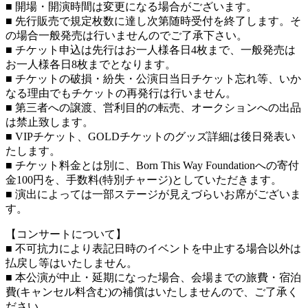
■ 開場・開演時間は変更になる場合がございます。
■ 先行販売で規定枚数に達し次第随時受付を終了します。そ
の場合一般発売は行いませんのでご了承下さい。
■ チケット申込は先行はお一人様各日4枚まで、一般発売は
お一人様各日8枚までとなります。
■ チケットの破損・紛失・公演日当日チケット忘れ等、いか
なる理由でもチケットの再発行は行いません。
■ 第三者への譲渡、営利目的の転売、オークションへの出品
は禁止致します。
■ VIPチケット、GOLDチケットのグッズ詳細は後日発表い
たします。
■ チケット料金とは別に、Born This Way Foundationへの寄付
金100円を、手数料(特別チャージ)としていただきます。
■ 演出によっては一部ステージが見えづらいお席がございま
す。
【コンサートについて】
■ 不可抗力により表記日時のイベントを中止する場合以外は
払戻し等はいたしません。
■ 本公演が中止・延期になった場合、会場までの旅費・宿泊
費(キャンセル料含む)の補償はいたしませんので、ご了承く
ださい。