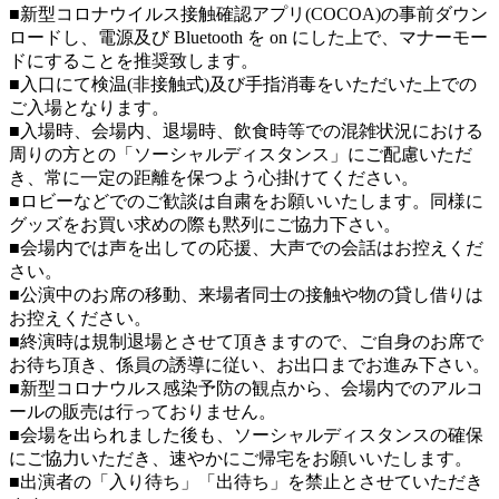
■新型コロナウイルス接触確認アプリ(COCOA)の事前ダウン
ロードし、電源及び Bluetooth を on にした上で、マナーモー
ドにすることを推奨致します。
■入口にて検温(非接触式)及び手指消毒をいただいた上での
ご入場となります。
■入場時、会場内、退場時、飲食時等での混雑状況における
周りの方との「ソーシャルディスタンス」にご配慮いただ
き、常に一定の距離を保つよう心掛けてください。
■ロビーなどでのご歓談は自粛をお願いいたします。同様に
グッズをお買い求めの際も黙列にご協力下さい。
■会場内では声を出しての応援、大声での会話はお控えくだ
さい。
■公演中のお席の移動、来場者同士の接触や物の貸し借りは
お控えください。
■終演時は規制退場とさせて頂きますので、ご自身のお席で
お待ち頂き、係員の誘導に従い、お出口までお進み下さい。
■新型コロナウルス感染予防の観点から、会場内でのアルコ
ールの販売は行っておりません。
■会場を出られました後も、ソーシャルディスタンスの確保
にご協力いただき、速やかにご帰宅をお願いいたします。
■出演者の「入り待ち」「出待ち」を禁止とさせていただき