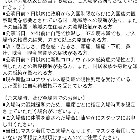
【以下の症状及び該当する場合、ご入場をお断りさせていた
だきます】
■公演日前 7 日以内に政府から入国制限ならびに入国後の観
察期間を必要とされている国・地域等への渡航があり、また
その当該国・地域の在住者との濃厚接触がある方。
■公演当日、外出前に自宅で検温し、37.5 度未満でも、ご入
場時の検温の結果、37.5°C以上の発熱がある方。
■咳・息苦しさ、倦怠感・だるさ、頭痛、腹痛・下痢、鼻
汁、味覚・嗅覚異常等の症状がある方。
■公演日前 7 日以内に新型コロナウィルス感染症の陽性と判
明した方との濃厚接触がある方、また、同居家族や身近な知
人の感染が疑われる方。
■現在新型コロナウィルス感染症の陽性判定を受けている、
また医師に自宅待機指示を受けている方。
【ご来場時、及び会場内でのお願い】
■入場時の混雑緩和のため、座席ごとに指定入場時間を設定
させていただく場合がございます。
■ご入場後に体調を崩された場合は速やかにスタッフにお申
し出ください。
■当日はマスク着用でご来場となります。マスクを着用して
いないお客様は入場頂けませんのでご注意ください。