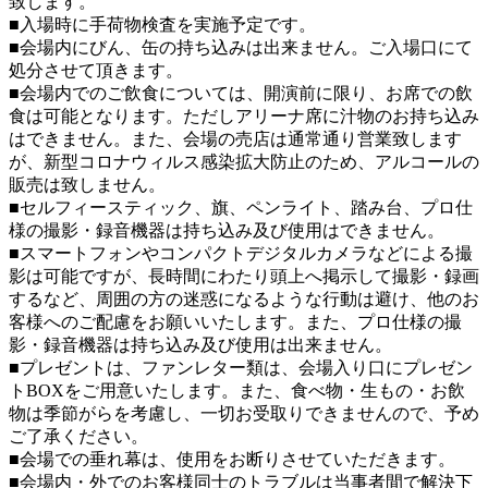
致します。
■入場時に手荷物検査を実施予定です。
■会場内にびん、缶の持ち込みは出来ません。ご入場口にて
処分させて頂きます。
■会場内でのご飲食については、開演前に限り、お席での飲
食は可能となります。ただしアリーナ席に汁物のお持ち込み
はできません。また、会場の売店は通常通り営業致します
が、新型コロナウィルス感染拡大防止のため、アルコールの
販売は致しません。
■セルフィースティック、旗、ペンライト、踏み台、プロ仕
様の撮影・録音機器は持ち込み及び使用はできません。
■スマートフォンやコンパクトデジタルカメラなどによる撮
影は可能ですが、長時間にわたり頭上へ掲示して撮影・録画
するなど、周囲の方の迷惑になるような行動は避け、他のお
客様へのご配慮をお願いいたします。また、プロ仕様の撮
影・録音機器は持ち込み及び使用は出来ません。
■プレゼントは、ファンレター類は、会場入り口にプレゼン
トBOXをご用意いたします。また、食べ物・生もの・お飲
物は季節がらを考慮し、一切お受取りできませんので、予め
ご了承ください。
■会場での垂れ幕は、使用をお断りさせていただきます。
■会場内・外でのお客様同士のトラブルは当事者間で解決下