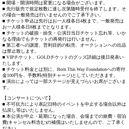
■ 開場・開演時間は変更になる場合がございます。
■ 先行販売で規定枚数に達し次第随時受付を終了します。そ
の場合一般発売は行いませんのでご了承下さい。
■ チケット申込は先行はお一人様各日4枚まで、一般発売は
お一人様各日8枚までとなります。
■ チケットの破損・紛失・公演日当日チケット忘れ等、いか
なる理由でもチケットの再発行は行いません。
■ 第三者への譲渡、営利目的の転売、オークションへの出品
は禁止致します。
■ VIPチケット、GOLDチケットのグッズ詳細は後日発表い
たします。
■ チケット料金とは別に、Born This Way Foundationへの寄付
金100円を、手数料(特別チャージ)としていただきます。
■ 演出によっては一部ステージが見えづらいお席がございま
す。
【コンサートについて】
■ 不可抗力により表記日時のイベントを中止する場合以外は
払戻し等はいたしません。
■ 本公演が中止・延期になった場合、会場までの旅費・宿泊
費(キャンセル料含む)の補償はいたしませんので、ご了承く
ださい。