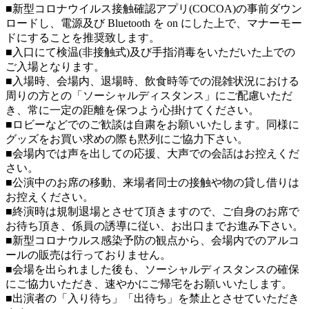
■新型コロナウイルス接触確認アプリ(COCOA)の事前ダウン
ロードし、電源及び Bluetooth を on にした上で、マナーモー
ドにすることを推奨致します。
■入口にて検温(非接触式)及び手指消毒をいただいた上での
ご入場となります。
■入場時、会場内、退場時、飲食時等での混雑状況における
周りの方との「ソーシャルディスタンス」にご配慮いただ
き、常に一定の距離を保つよう心掛けてください。
■ロビーなどでのご歓談は自粛をお願いいたします。同様に
グッズをお買い求めの際も黙列にご協力下さい。
■会場内では声を出しての応援、大声での会話はお控えくだ
さい。
■公演中のお席の移動、来場者同士の接触や物の貸し借りは
お控えください。
■終演時は規制退場とさせて頂きますので、ご自身のお席で
お待ち頂き、係員の誘導に従い、お出口までお進み下さい。
■新型コロナウルス感染予防の観点から、会場内でのアルコ
ールの販売は行っておりません。
■会場を出られました後も、ソーシャルディスタンスの確保
にご協力いただき、速やかにご帰宅をお願いいたします。
■出演者の「入り待ち」「出待ち」を禁止とさせていただき