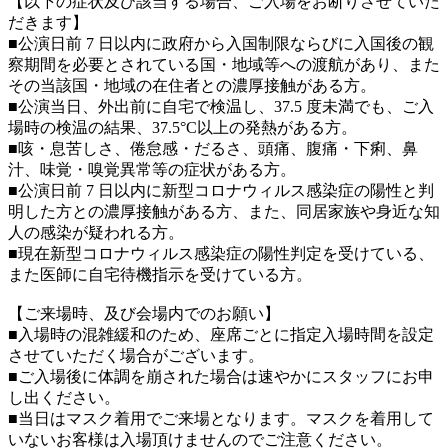
【以下の症状及び該当する場合、ご入場をお断りさせていた
だきます】
■公演日前 7 日以内に政府から入国制限ならびに入国後の観
察期間を必要とされている国・地域等への渡航があり、また
その当該国・地域の在住者との濃厚接触がある方。
■公演当日、外出前に自宅で検温し、37.5 度未満でも、ご入
場時の検温の結果、37.5°C以上の発熱がある方。
■咳・息苦しさ、倦怠感・だるさ、頭痛、腹痛・下痢、鼻
汁、味覚・嗅覚異常等の症状がある方。
■公演日前 7 日以内に新型コロナウィルス感染症の陽性と判
明した方との濃厚接触がある方、また、同居家族や身近な知
人の感染が疑われる方。
■現在新型コロナウィルス感染症の陽性判定を受けている、
また医師に自宅待機指示を受けている方。
【ご来場時、及び会場内でのお願い】
■入場時の混雑緩和のため、座席ごとに指定入場時間を設定
させていただく場合がございます。
■ご入場後に体調を崩された場合は速やかにスタッフにお申
し出ください。
■当日はマスク着用でご来場となります。マスクを着用して
いないお客様は入場頂けませんのでご注意ください。